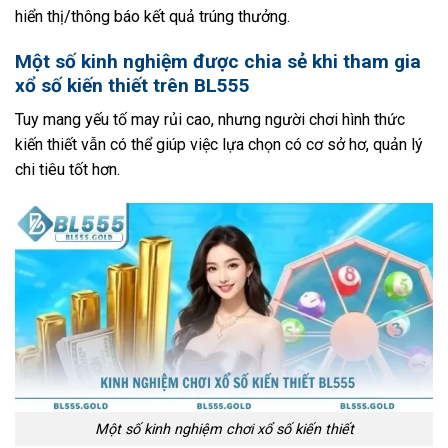
hiển thị/thông báo kết quả trúng thưởng.
Một số kinh nghiệm được chia sẻ khi tham gia
xổ số kiến thiết trên BL555
Tuy mang yếu tố may rủi cao, nhưng người chơi hình thức
kiến thiết vẫn có thể giúp việc lựa chọn có cơ sở hơ, quản lý
chi tiêu tốt hơn.
Một số kinh nghiệm chơi xổ số kiến thiết