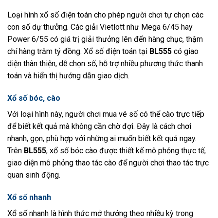
Loại hình xổ số điện toán cho phép người chơi tự chọn các
con số dự thưởng. Các giải Vietlott như Mega 6/45 hay
Power 6/55 có giá trị giải thưởng lên đến hàng chục, thậm
chí hàng trăm tỷ đồng. Xổ số điện toán tại
BL555
có giao
diện thân thiện, dễ chọn số, hỗ trợ nhiều phương thức thanh
toán và hiển thị hướng dẫn giao dịch.
Xổ số bóc, cào
Với loại hình này, người chơi mua vé số có thể cào trực tiếp
để biết kết quả mà không cần chờ đợi. Đây là cách chơi
nhanh, gọn, phù hợp với những ai muốn biết kết quả ngay.
Trên
BL555
, xổ số bóc cào được thiết kế mô phỏng thực tế,
giao diện mô phỏng thao tác cào để người chơi thao tác trực
quan sinh động.
Xổ số nhanh
Xổ số nhanh là hình thức mở thưởng theo nhiều kỳ trong