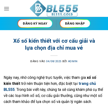
Bỏ
qua
nội
dung
ĐĂNG KÝ NGAY
ĐĂNG NHẬP
Xổ số kiến thiết với cơ cấu giải và
lựa chọn địa chỉ mua vé
ĐĂNG VÀO
04/08/2025
BỞI
ADMIN
Ngày nay, nhờ công nghệ trực tuyến, việc tham gia
xổ số
kiến thiết
trở nên thuận tiện hơn, đặc biệt tại
trang chủ
BL555
. Trong bài viết này, chúng ta sẽ cùng khám phá cụ thể
về các loại hình xổ số, cơ cấu giải thưởng, cũng như một số
cách tham khảo để lựa chọn số và quản lý ngân sách.