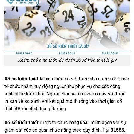
Khám phá hình thức dự đoán xổ số kiến thiết là gì?
Xổ số kiến thiết
là hình thức xổ số được nhà nước cấp phép
tổ chức nhằm huy động nguồn thu phục vụ cho các công
trình phúc lợi xã hội. Người chơi sẽ mua vé có dãy số được
in sẵn và so sánh với kết quả mở thưởng vào thời gian cố
định để xác định trúng thưởng.
Xổ số kiến thiết
được tổ chức công khai, minh bạch với sự
giám sát của cơ quan chức năng theo quy định. Tại
BL555
,