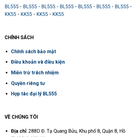
BL555
-
BL555
-
BL555
-
BL555
-
BL555
-
BL555
-
BL555
-
KK55
-
KK55
-
KK55
-
KK55
CHÍNH SÁCH
Chính sách bảo mật
Điều khoản và điều kiện
Miễn trừ trách nhiệm
Quyền riêng tư
Hợp tác đại lý BL555
VỀ CHÚNG TÔI
Địa chỉ
: 288D Đ. Tạ Quang Bửu, Khu phố 8, Quận 8, Hồ