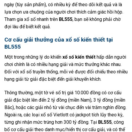
ngày (tùy sản phẩm), có nhiều kỳ để theo dõi kết quả và là
lựa chọn ưa chuộng của người chơi thích cảm giác hồi hộp.
Tham gia xổ số nhanh trên
BL555
, bạn sẽ không phải chờ
đợi lâu để biết kết quả.
Cơ cấu giải thưởng của xổ số kiến thiết tại
BL555
Một trong những lý do khiến
xổ số kiến thiết
hấp dẫn người
chơi chính là có nhiều hạng giải và mức thưởng khác nhau.
Đối với xổ số truyền thống, mỗi vé được đối chiếu theo nhiều
hạng giải từ giải đặc biệt đến giải khuyến khích.
Thông thường, một tờ vé số trị giá 10.000 đồng có cơ cấu
giải đặc biệt lên đến 2 tỷ đồng (miền Nam), 3 tỷ đồng (miền
Bắc), hoặc các giải nhỏ từ vài chục đến vài trăm nghìn đồng.
Ngoài ra, các loại xổ số Vietlott có jackpot tích lũy theo kỳ,
từng ghi nhận mức trúng hơn 300 tỷ đồng. Tại
BL555
, công
bố cơ cấu giải theo danh mục/hiển thị cơ cấu giải, và có thể