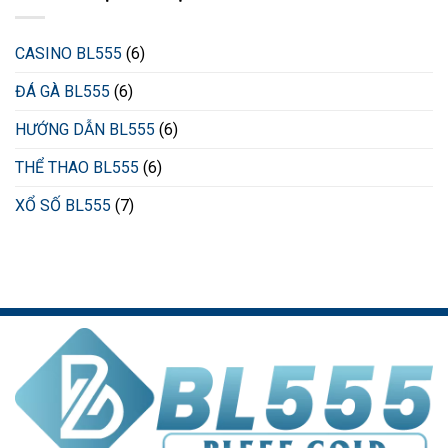
Gà
–
Người
C5
Hướng
Mới
–
Dẫn
CASINO BL555
(6)
Chiến
Xem
Lược
Full
ĐÁ GÀ BL555
(6)
Cược
HD
Thông
Minh
HƯỚNG DẪN BL555
(6)
Dễ
Áp
THỂ THAO BL555
(6)
Dụng
XỔ SỐ BL555
(7)