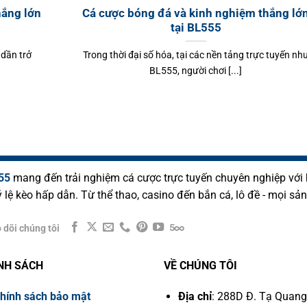
hắng lớn
Cá cược bóng đá và kinh nghiệm thắng lớ
tại BL555
dần trở
Trong thời đại số hóa, tại các nền tảng trực tuyến nh
BL555, người chơi [...]
55
mang đến trải nghiệm cá cược trực tuyến chuyên nghiệp với 
ỷ lệ kèo hấp dẫn. Từ thể thao, casino đến bắn cá, lô đề - mọi s
 dõi chúng tôi
NH SÁCH
VỀ CHÚNG TÔI
hính sách bảo mật
Địa chỉ
: 288D Đ. Tạ Quang