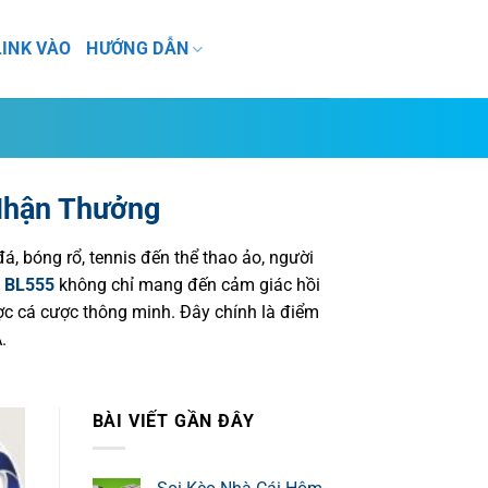
LINK VÀO
HƯỚNG DẪN
Nhận Thưởng
á, bóng rổ, tennis đến thể thao ảo, người
.
BL555
không chỉ mang đến cảm giác hồi
ợc cá cược thông minh. Đây chính là điểm
.
BÀI VIẾT GẦN ĐÂY