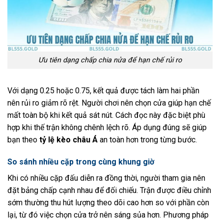
Ưu tiên dạng chấp chia nửa để hạn chế rủi ro
Với dạng 0.25 hoặc 0.75, kết quả được tách làm hai phần
nên rủi ro giảm rõ rệt. Người chơi nên chọn cửa giúp hạn chế
mất toàn bộ khi kết quả sát nút. Cách đọc này đặc biệt phù
hợp khi thế trận không chênh lệch rõ. Áp dụng đúng sẽ giúp
bạn theo
tỷ
lệ
kèo
châu
Á
an toàn hơn trong từng bước.
So sánh nhiều cặp trong cùng khung giờ
Khi có nhiều cặp đấu diễn ra đồng thời, người tham gia nên
đặt bảng chấp cạnh nhau để đối chiếu. Trận được điều chỉnh
sớm thường thu hút lượng theo dõi cao hơn so với phần còn
lại, từ đó việc chọn cửa trở nên sáng sủa hơn. Phương pháp