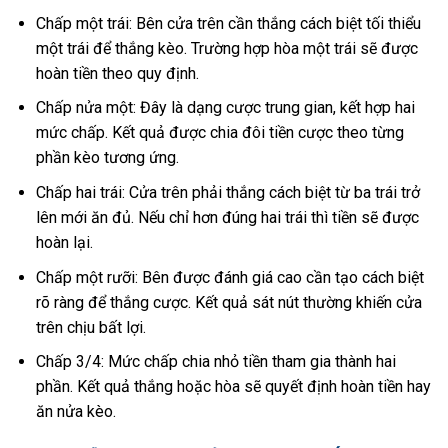
Chấp một trái: Bên cửa trên cần thắng cách biệt tối thiểu
một trái để thắng kèo. Trường hợp hòa một trái sẽ được
hoàn tiền theo quy định.
Chấp nửa một: Đây là dạng cược trung gian, kết hợp hai
mức chấp. Kết quả được chia đôi tiền cược theo từng
phần kèo tương ứng.
Chấp hai trái: Cửa trên phải thắng cách biệt từ ba trái trở
lên mới ăn đủ. Nếu chỉ hơn đúng hai trái thì tiền sẽ được
hoàn lại.
Chấp một rưỡi: Bên được đánh giá cao cần tạo cách biệt
rõ ràng để thắng cược. Kết quả sát nút thường khiến cửa
trên chịu bất lợi.
Chấp 3/4: Mức chấp chia nhỏ tiền tham gia thành hai
phần. Kết quả thắng hoặc hòa sẽ quyết định hoàn tiền hay
ăn nửa kèo.