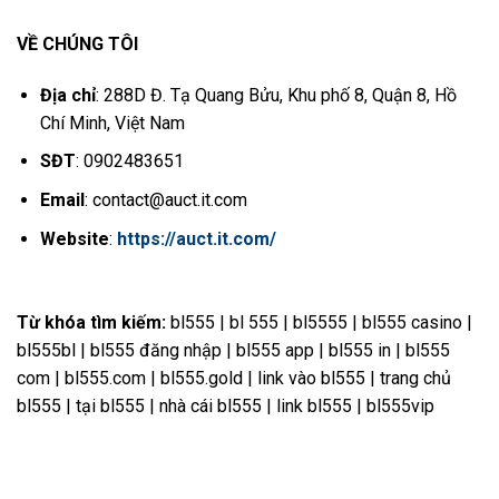
VỀ CHÚNG TÔI
Địa chỉ
: 288D Đ. Tạ Quang Bửu, Khu phố 8, Quận 8, Hồ
Chí Minh, Việt Nam
SĐT
: 0902483651
Email
:
contact@auct.it.com
Website
:
https://auct.it.com/
Từ khóa tìm kiếm:
bl555 | bl 555 | bl5555 | bl555 casino |
bl555bl | bl555 đăng nhập | bl555 app | bl555 in | bl555
com | bl555.com | bl555.gold | link vào bl555 | trang chủ
bl555 | tại bl555 | nhà cái bl555 | link bl555 | bl555vip