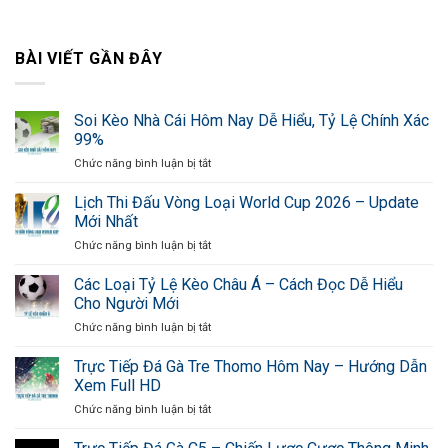
BÀI VIẾT GẦN ĐÂY
Soi Kèo Nhà Cái Hôm Nay Dễ Hiểu, Tỷ Lệ Chính Xác
99%
ở
Chức năng bình luận bị tắt
Soi
Kèo
Lịch Thi Đấu Vòng Loại World Cup 2026 – Update
Nhà
Mới Nhất
Cái
ở
Chức năng bình luận bị tắt
Hôm
Lịch
Nay
Thi
Các Loại Tỷ Lệ Kèo Châu Á – Cách Đọc Dễ Hiểu
Dễ
Đấu
Hiểu,
Cho Người Mới
Vòng
Tỷ
ở
Chức năng bình luận bị tắt
Loại
Lệ
Các
World
Chính
Loại
Trực Tiếp Đá Gà Tre Thomo Hôm Nay – Hướng Dẫn
Cup
Xác
Tỷ
2026
Xem Full HD
99%
Lệ
–
ở
Chức năng bình luận bị tắt
Kèo
Update
Trực
Châu
Mới
Tiếp
Á