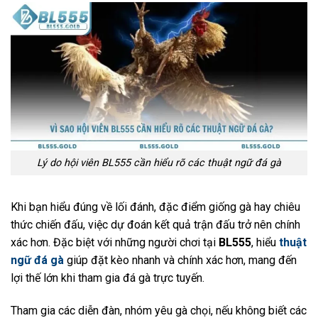
Lý do hội viên BL555 cần hiểu rõ các thuật ngữ đá gà
Khi bạn hiểu đúng về lối đánh, đặc điểm giống gà hay chiêu
thức chiến đấu, việc dự đoán kết quả trận đấu trở nên chính
xác hơn. Đặc biệt với những người chơi tại
BL555
, hiểu
thuật
ngữ đá gà
giúp đặt kèo nhanh và chính xác hơn, mang đến
lợi thế lớn khi tham gia đá gà trực tuyến.
Tham gia các diễn đàn, nhóm yêu gà chọi, nếu không biết các