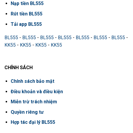
Nạp tiền BL555
Rút tiền BL555
Tải app BL555
BL555
-
BL555
-
BL555
-
BL555
-
BL555
-
BL555
-
BL555
-
KK55
-
KK55
-
KK55
-
KK55
CHÍNH SÁCH
Chính sách bảo mật
Điều khoản và điều kiện
Miễn trừ trách nhiệm
Quyền riêng tư
Hợp tác đại lý BL555