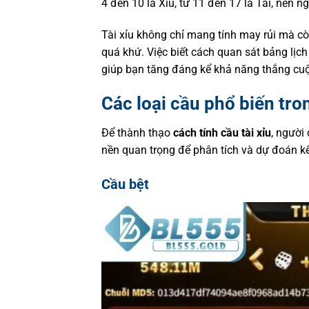
4 đến 10 là Xỉu, từ 11 đến 17 là Tài, nên
Tài xỉu không chỉ mang tính may rủi mà cò
quá khứ. Việc biết cách quan sát bảng lịch
giúp bạn tăng đáng kể khả năng thắng cuộ
Các loại cầu phổ biến tro
Để thành thạo
cách tính cầu tài xỉu
, người
nền quan trọng để phân tích và dự đoán kế
Cầu bệt