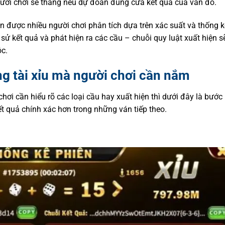
 người chơi sẽ thắng nếu dự đoán đúng cửa kết quả của ván đó.
n được nhiều người chơi phân tích dựa trên xác suất và thống k
 sử kết quả và phát hiện ra các cầu – chuỗi quy luật xuất hiện s
c.
ng tài xỉu mà người chơi cần nắm
 chơi cần hiểu rõ các loại cầu hay xuất hiện thì dưới đây là bước
t quả chính xác hơn trong những ván tiếp theo.