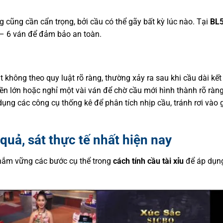
g cũng cần cẩn trọng, bởi cầu có thể gãy bất kỳ lúc nào. Tại
BL
 – 6 ván để đảm bảo an toàn.
t không theo quy luật rõ ràng, thường xảy ra sau khi cầu dài kết
iền lớn hoặc nghỉ một vài ván để chờ cầu mới hình thành rõ ràng
ụng các công cụ thống kê để phân tích nhịp cầu, tránh rơi vào g
 quả, sát thực tế nhất hiện nay
 nắm vững các bước cụ thể trong
cách tính cầu tài xỉu
để áp dụn