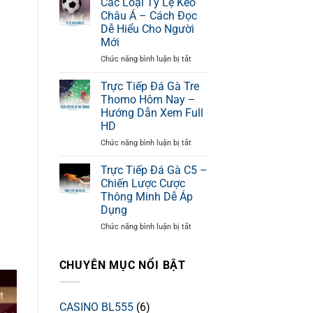
Các Loại Tỷ Lệ Kèo
Đấu
Tỷ
Châu Á – Cách Đọc
Vòng
Lệ
Dễ Hiểu Cho Người
Loại
Chính
Mới
World
Xác
Cup
99%
ở
Chức năng bình luận bị tắt
2026
Các
–
Loại
Trực Tiếp Đá Gà Tre
Update
Tỷ
Thomo Hôm Nay –
Mới
Lệ
Hướng Dẫn Xem Full
Nhất
Kèo
HD
Châu
Á
ở
Chức năng bình luận bị tắt
–
Trực
Cách
Tiếp
Trực Tiếp Đá Gà C5 –
Đọc
Đá
Chiến Lược Cược
Dễ
Gà
Thông Minh Dễ Áp
Hiểu
Tre
Dụng
Cho
Thomo
Người
Hôm
ở
Chức năng bình luận bị tắt
Mới
Nay
Trực
–
Tiếp
Hướng
Đá
CHUYÊN MỤC NỔI BẬT
Dẫn
Gà
Xem
C5
Full
–
CASINO BL555
(6)
HD
Chiến