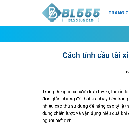
Bỏ
qua
TRANG 
nội
dung
Cách tính cầu tài x
Đ
Trong thế giới cá cược trực tuyến, tài xỉu l
đơn giản nhưng đòi hỏi sự nhạy bén trong 
nhiều cao thủ sử dụng để nâng cao tỷ lệ th
dụng chiến lược và vận dụng hiệu quả khi 
người biết đến.