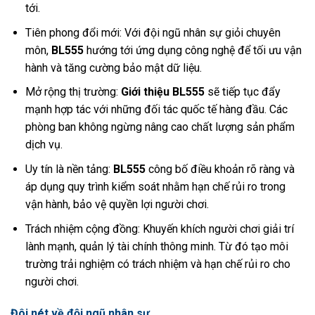
tới.
Tiên phong đổi mới: Với đội ngũ nhân sự giỏi chuyên
môn,
BL555
hướng tới ứng dụng công nghệ để tối ưu vận
hành và tăng cường bảo mật dữ liệu.
Mở rộng thị trường:
Giới thiệu BL555
sẽ tiếp tục đẩy
mạnh hợp tác với những đối tác quốc tế hàng đầu. Các
phòng ban không ngừng nâng cao chất lượng sản phẩm
dịch vụ.
Uy tín là nền tảng:
BL555
công bố điều khoản rõ ràng và
áp dụng quy trình kiểm soát nhằm hạn chế rủi ro trong
vận hành, bảo vệ quyền lợi người chơi.
Trách nhiệm cộng đồng: Khuyến khích người chơi giải trí
lành mạnh, quản lý tài chính thông minh. Từ đó tạo môi
trường trải nghiệm có trách nhiệm và hạn chế rủi ro cho
người chơi.
Đôi nét về đội ngũ nhân sự