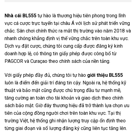
Nhà cái BL555
tự hào là thương hiệu tiên phong trong lĩnh
vực cá cược trực tuyến tại châu Á với lịch sử phát triển vững
chắc. Sân chơi chính thức ra mắt thị trường vào năm 2018 và
nhanh chóng khẳng định vị thế vững chắc trên toàn khu vực.
Dịch vụ đặt cược, chúng tôi cung cấp được đăng ký kinh
doanh hợp lệ, có thông tin giấy phép được công bố từ
PAGCOR và Curaçao theo chính sách của nền tảng.
Với giấy phép đầy đủ, chúng tôi tự hào
giới thiệu BL555
luôn là điểm đến giải trí đáng tin cậy. Ngoài ra, hệ thống kỹ
thuật và bảo mật cũng được chú trọng đầu tư mạnh mẽ,
tăng cường an toàn cho tài khoản và giao dịch theo chính
sách bảo mật. Giờ đây thương hiệu đã trở thành lựa chọn ưu
tiên của cộng đồng người chơi trên toàn khu vực. Tại thị
trường Việt, hệ thống ghi nhận lượng truy cập ổn định theo
từng giai đoạn và số lượng đăng ký cũng liên tục tăng lên.