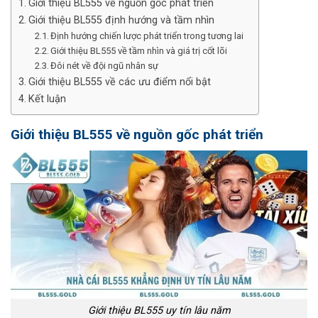
Giới thiệu BL555 về nguồn gốc phát triển
Giới thiệu BL555 định hướng và tầm nhìn
Định hướng chiến lược phát triển trong tương lai
Giới thiệu BL555 về tầm nhìn và giá trị cốt lõi
Đôi nét về đội ngũ nhân sự
Giới thiệu BL555 về các ưu điểm nổi bật
Kết luận
Giới thiệu BL555 về nguồn gốc phát triển
Giới thiệu BL555 uy tín lâu năm